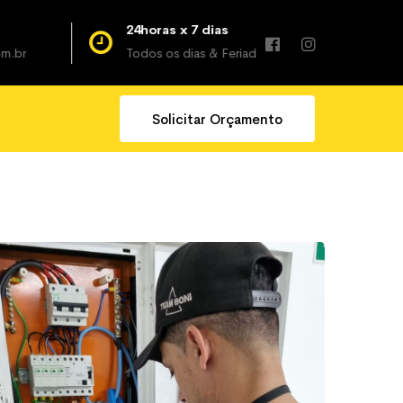
24horas x 7 dias
Podemos aj
Todos os dias & Feriados
(11) 4723-1
Solicitar Orçamento