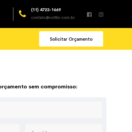
(11) 4723-1669
24horas x 7
contato@voltbr.com.br
Todos os dia
Solicitar Orçamento
 orçamento sem compromisso: