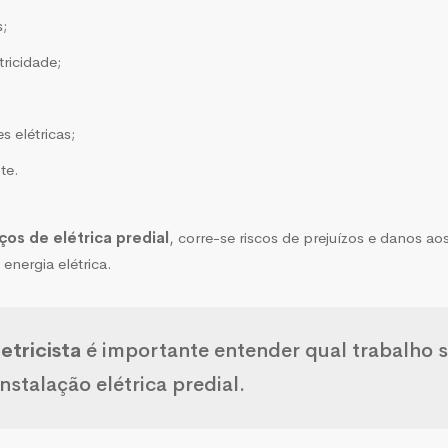
;
ricidade;
 elétricas;
te.
ços de elétrica predial
, corre-se riscos de prejuízos e danos a
nergia elétrica.
etricista
é importante entender qual trabalho s
instalação elétrica predial
.