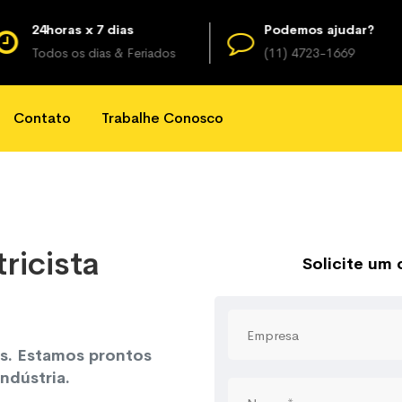
24horas x 7 dias
Podemos ajudar?
Todos os dias & Feriados
(11) 4723-1669
Contato
Trabalhe Conosco
ricista
Solicite um
os. Estamos prontos
ndústria.