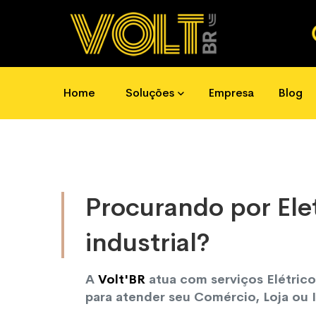
mos ajudar?
(11) 4723-1669
 4723-1669
contato@voltbr.com.br
Home
Soluções
Empresa
Blog
Procurando por Elet
industrial?
A
Volt'BR
atua com serviços Elétric
para atender seu Comércio, Loja ou I