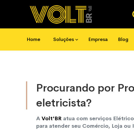
mos ajudar?
(11) 4723-1669
 4723-1669
contato@voltbr.com.br
Home
Soluções
Empresa
Blog
Procurando por Pr
eletricista?
A
Volt'BR
atua com serviços Elétric
para atender seu Comércio, Loja ou I