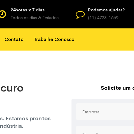
24horas x 7 dias
Podemos ajudar?
Todos os dias & Feriados
(11) 4723-1669
Contato
Trabalhe Conosco
ocuro
Solicite um
os. Estamos prontos
ndústria.