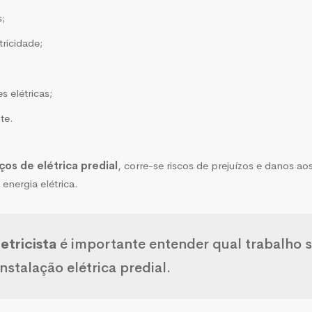
;
ricidade;
 elétricas;
te.
ços de elétrica predial
, corre-se riscos de prejuízos e danos a
nergia elétrica.
etricista
é importante entender qual trabalho s
instalação elétrica predial
.