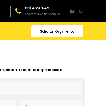
(11) 4723-1669
24horas x 7
contato@voltbr.com.br
Todos os dia
Solicitar Orçamento
 orçamento sem compromisso: